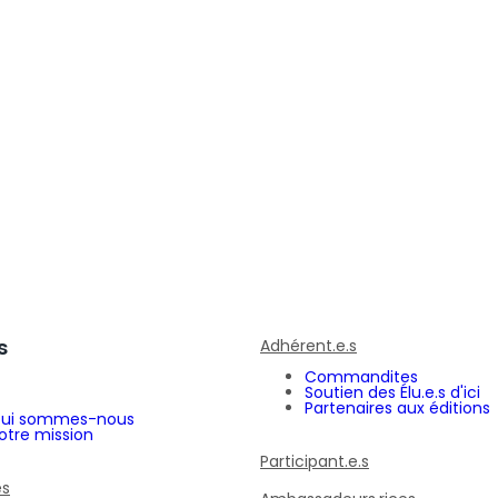
s
Adhérent.e.s
Commandites
Soutien des Élu.e.s d'ici
Partenaires aux éditions
ui sommes-nous
otre mission
Participant.e.s
és