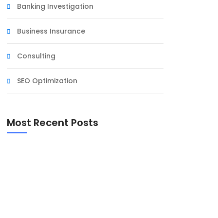
Banking Investigation
Business Insurance
Consulting
SEO Optimization
Most Recent Posts
Première AGA Univers Mod&Art
AU MARCHÉ COMME CHEZ NOUS 2023
Retour sur la première édition