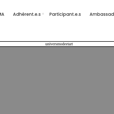
MA
Adhérent.e.s
Participant.e.s
Ambassade