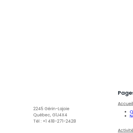
Page
Accueil
2245 Gérin-Lajoie
Q
Québec, G1J4X4
N
Tél : +1 418-271-2428
Activit